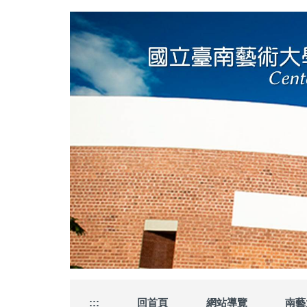
跳
到
主
要
內
容
區
:::
回首頁
網站導覽
南藝